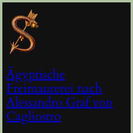
Zum
Inhalt
springen
Ägyptische
Freimaurerei nach
Alessandro Graf von
Cagliostro