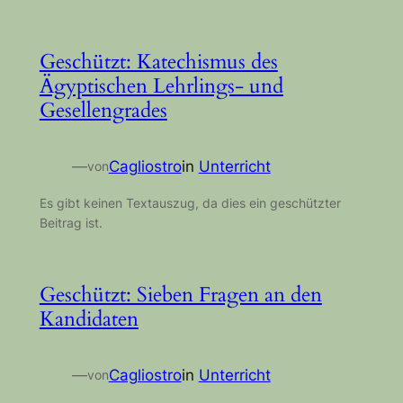
Geschützt: Katechismus des
Ägyptischen Lehrlings- und
Gesellengrades
—
Cagliostro
in
Unterricht
von
Es gibt keinen Textauszug, da dies ein geschützter
Beitrag ist.
Geschützt: Sieben Fragen an den
Kandidaten
—
Cagliostro
in
Unterricht
von