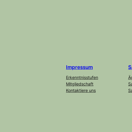
Impre
s
sum
S
Erkenntnisstufen
Ä
Mitgliedschaft
S
Kontaktiere uns
S