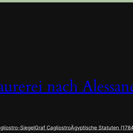
urerei nach Alessan
gliostro-Siegel
Graf Cagliostro
Ägyptische Statuten (178