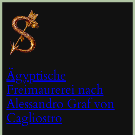
Zum
Inhalt
springen
Ägyptische
Freimaurerei nach
Alessandro Graf von
Cagliostro