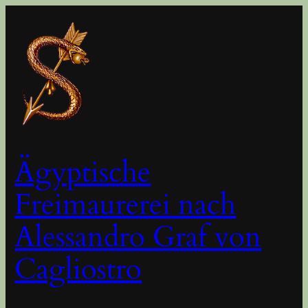
Zum
Inhalt
springen
Ägyptische
Freimaurerei nach
Alessandro Graf von
Cagliostro