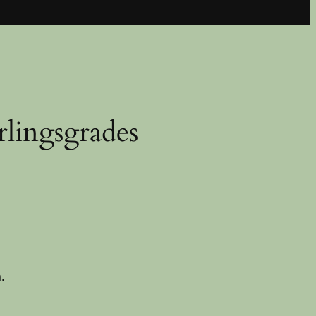
rlingsgrades
.