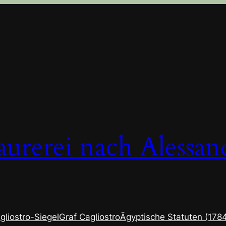
urerei nach Alessan
gliostro-Siegel
Graf Cagliostro
Ägyptische Statuten (178