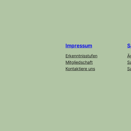
Impre
s
sum
S
Erkenntnisstufen
Ä
Mitgliedschaft
S
Kontaktiere uns
S