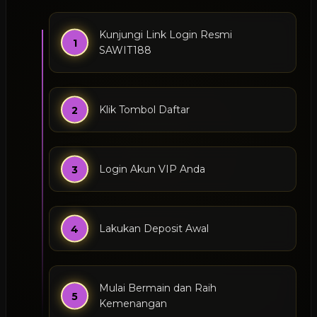
Kunjungi Link Login Resmi
SAWIT188
Klik Tombol Daftar
Login Akun VIP Anda
Lakukan Deposit Awal
Mulai Bermain dan Raih
Kemenangan