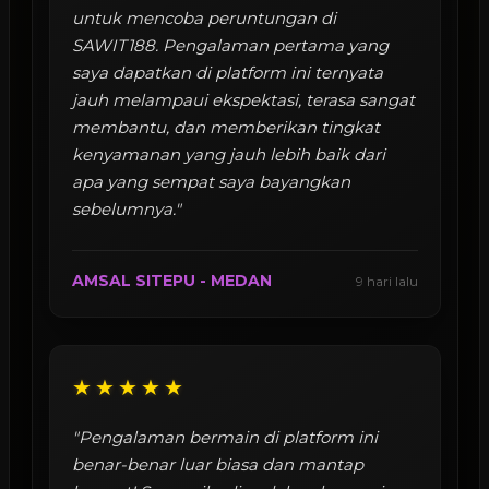
untuk mencoba peruntungan di
SAWIT188. Pengalaman pertama yang
saya dapatkan di platform ini ternyata
jauh melampaui ekspektasi, terasa sangat
membantu, dan memberikan tingkat
kenyamanan yang jauh lebih baik dari
apa yang sempat saya bayangkan
sebelumnya."
AMSAL SITEPU - MEDAN
9 hari lalu
★★★★★
"Pengalaman bermain di platform ini
benar-benar luar biasa dan mantap