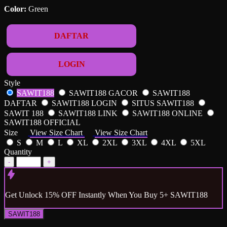
Color:
Green
DAFTAR
LOGIN
Style
SAWIT188
SAWIT188 GACOR
SAWIT188
DAFTAR
SAWIT188 LOGIN
SITUS SAWIT188
SAWIT 188
SAWIT188 LINK
SAWIT188 ONLINE
SAWIT188 OFFICIAL
Size
View Size Chart
View Size Chart
S
M
L
XL
2XL
3XL
4XL
5XL
Quantity
-
+
Get
Unlock 15%
OFF Instantly When You Buy
5+ SAWIT188
SAWIT188