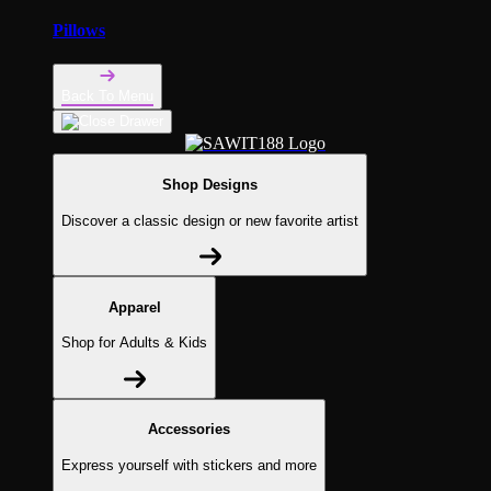
Pillows
Back To Menu
Shop Designs
Discover a classic design or new favorite artist
Apparel
Shop for Adults & Kids
Accessories
Express yourself with stickers and more