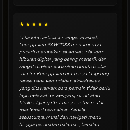
★★★★★
"Jika kita berbicara mengenai aspek
keunggulan, SAWIT188 menurut saya
pribadi merupakan salah satu platform
hiburan digital yang paling menarik dan
sangat direkomendasikan untuk dicoba
saat ini. Keunggulan utamanya langsung
terasa pada kemudahan aksesibilitas
yang ditawarkan; para pemain tidak perlu
lagi melewati proses yang rumit atau
birokrasi yang ribet hanya untuk mulai
menikmati permainan. Segala
sesuatunya, mulai dari navigasi menu
hingga pemuatan halaman, berjalan