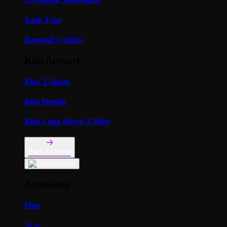
Tank Tops
Baseball T-Shirts
Kids Apparel
Kids T-Shirts
Kids Hoodie
Kids Long Sleeve T-Shirt
Back To Menu
Accessories
Hats
New!