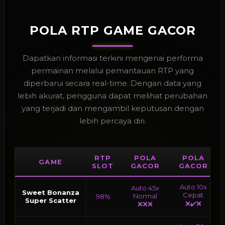
POLA RTP GAME GACOR
Dapatkan informasi terkini mengenai performa
permainan melalui pemantauan RTP yang
diperbarui secara real-time. Dengan data yang
lebih akurat, pengguna dapat melihat perubahan
yang terjadi dan mengambil keputusan dengan
lebih percaya diri.
RTP
POLA
POLA
GAME
SLOT
GACOR
GACOR
Auto 10x
Auto 45x
Sweet Bonanza
Cepat
Normal
98%
Super Scatter
❌✔️❌
❌❌❌