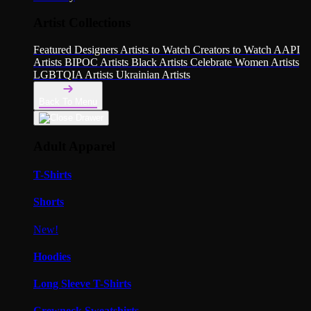
Artist Collections
Featured Designers
Artists to Watch
Creators to Watch
AAPI
Artists
BIPOC Artists
Black Artists
Celebrate Women Artists
LGBTQIA Artists
Ukrainian Artists
Back To Menu
Adult Apparel
T-Shirts
Shorts
New!
Hoodies
Long Sleeve T-Shirts
Crewneck Sweatshirts