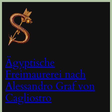
Zum
Inhalt
springen
Ägyptische
Freimaurerei nach
Alessandro Graf von
Cagliostro